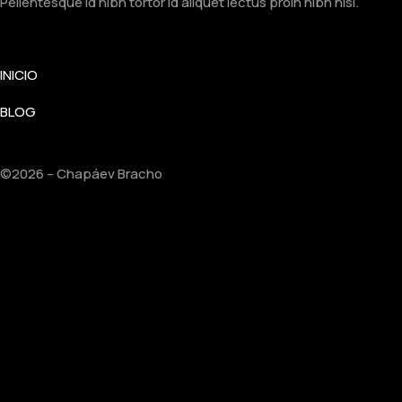
Pellentesque id nibh tortor id aliquet lectus proin nibh nisl.
INICIO
BLOG
©2026 – Chapáev Bracho