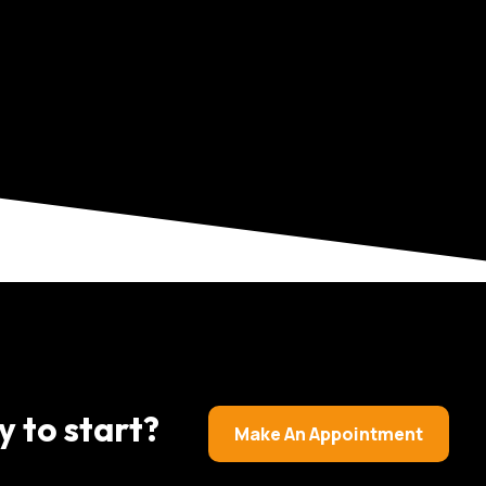
y to start?
Make An Appointment